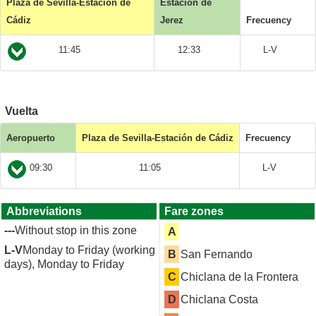
Plaza de Sevilla-Estación de
Estación de
Cádiz
Jerez
Frecuency
11:45
12:33
L-V
Vuelta
Aeropuerto
Plaza de Sevilla-Estación de Cádiz
Frecuency
09:30
11:05
L-V
Abbreviations
Fare zones
---
Without stop in this zone
A
L-V
Monday to Friday (working
B
San Fernando
days), Monday to Friday
C
Chiclana de la Frontera
D
Chiclana Costa