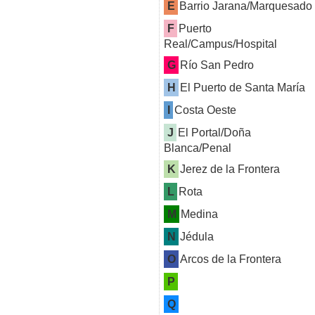
E
Barrio Jarana/Marquesado
F
Puerto
Real/Campus/Hospital
G
Río San Pedro
H
El Puerto de Santa María
I
Costa Oeste
J
El Portal/Doña
Blanca/Penal
K
Jerez de la Frontera
L
Rota
M
Medina
N
Jédula
O
Arcos de la Frontera
P
Q