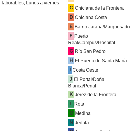
laborables, Lunes a viernes
C
Chiclana de la Frontera
D
Chiclana Costa
E
Barrio Jarana/Marquesado
F
Puerto
Real/Campus/Hospital
G
Río San Pedro
H
El Puerto de Santa María
I
Costa Oeste
J
El Portal/Doña
Blanca/Penal
K
Jerez de la Frontera
L
Rota
M
Medina
N
Jédula