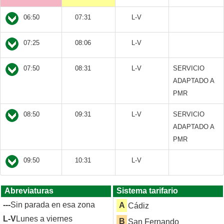
06:50
07:31
L-V
07:25
08:06
L-V
07:50
08:31
L-V
SERVICIO
ADAPTADO A
PMR
08:50
09:31
L-V
SERVICIO
ADAPTADO A
PMR
09:50
10:31
L-V
Abreviaturas
Sistema tarifario
---
Sin parada en esa zona
A
Cádiz
L-V
Lunes a viernes
B
San Fernando