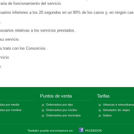
raria de funcionamiento del servicio.
uarios inferiores a los 20 segundos en un 80% de los casos y, en ningún ca
.
suarios relativas a los servicios prestados.
su servicio.
su trato con los Consorcios.
vicio.
o.
Puntos de venta
Tarifas
das por medio
Ordenados por tipo
Urbanas e interurban
das por nombre
Ordenados por núcleo
Simulador de viajes
Ordenados por municipio
Saltos
También puede encontrarnos en:
FACEBOOK