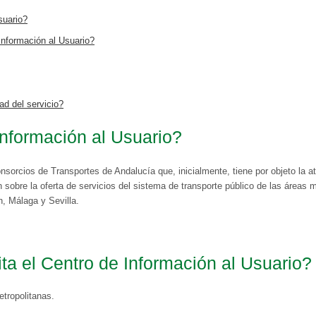
suario?
 Información al Usuario?
1
2
3
4
5
6
7
d del servicio?
Información al Usuario?
orcios de Transportes de Andalucía que, inicialmente, tiene por objeto la at
 sobre la oferta de servicios del sistema de transporte público de las áreas 
, Málaga y Sevilla.
ita el Centro de Información al Usuario?
etropolitanas.