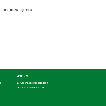
so, más de 30 segundos.
Noticias
as
Ordenadas por categoría
Ordenadas por fecha