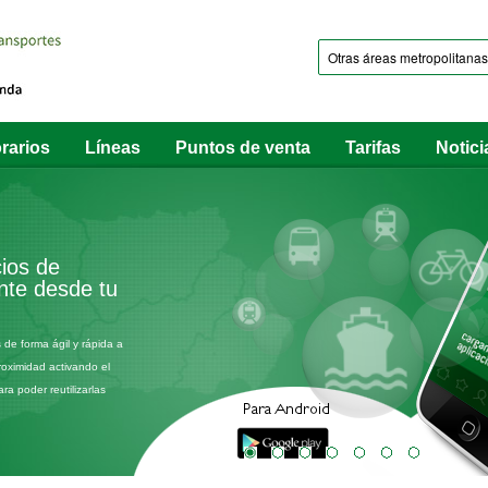
rarios
Líneas
Puntos de venta
Tarifas
Notici
cios de
ante desde tu
 de forma ágil y rápida a
roximidad activando el
a poder reutilizarlas