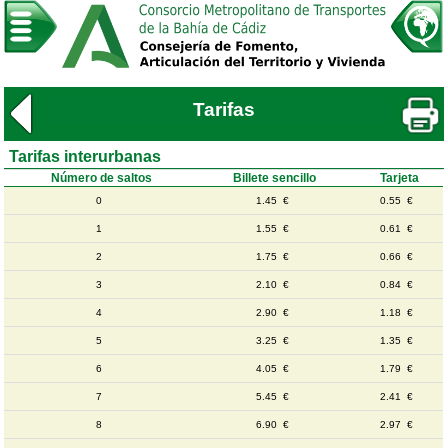
Tarifas
Tarifas interurbanas
Número de saltos
Billete sencillo
Tarjeta
0
1.45 €
0.55 €
1
1.55 €
0.61 €
2
1.75 €
0.66 €
3
2.10 €
0.84 €
4
2.90 €
1.18 €
5
3.25 €
1.35 €
6
4.05 €
1.79 €
7
5.45 €
2.41 €
8
6.90 €
2.97 €