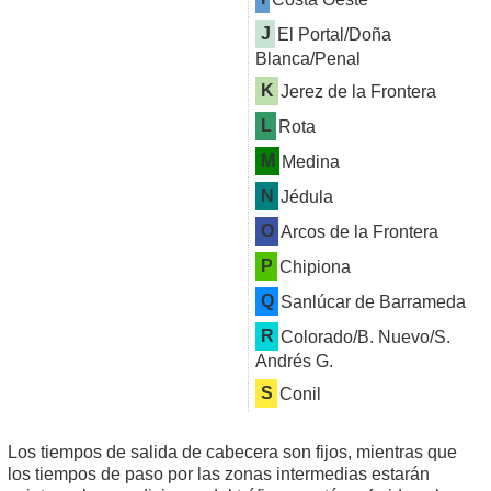
J
El Portal/Doña
Blanca/Penal
K
Jerez de la Frontera
L
Rota
M
Medina
N
Jédula
O
Arcos de la Frontera
P
Chipiona
Q
Sanlúcar de Barrameda
R
Colorado/B. Nuevo/S.
Andrés G.
S
Conil
Los tiempos de salida de cabecera son fijos, mientras que
los tiempos de paso por las zonas intermedias estarán