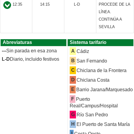
12:35
14:15
L-D
PROCEDE DE LA
LÍNEA.
CONTINÚA A
SEVILLA
Abreviaturas
Sistema tarifario
---
Sin parada en esa zona
A
Cádiz
L-D
Diario, incluido festivos
B
San Fernando
C
Chiclana de la Frontera
D
Chiclana Costa
E
Barrio Jarana/Marquesado
F
Puerto
Real/Campus/Hospital
G
Río San Pedro
H
El Puerto de Santa María
I
Costa Oeste