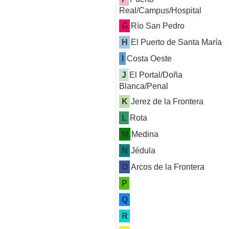
Real/Campus/Hospital
G
Río San Pedro
H
El Puerto de Santa María
I
Costa Oeste
J
El Portal/Doña
Blanca/Penal
K
Jerez de la Frontera
L
Rota
M
Medina
N
Jédula
O
Arcos de la Frontera
P
Q
R