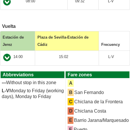
08:00
09:32
L-V
Vuelta
Estación de
Plaza de Sevilla-Estación de
Jerez
Cádiz
Frecuency
14:00
15:02
L-V
Abbreviations
Fare zones
---
Without stop in this zone
A
L-V
Monday to Friday (working
B
San Fernando
days), Monday to Friday
C
Chiclana de la Frontera
D
Chiclana Costa
E
Barrio Jarana/Marquesado
F
Puerto