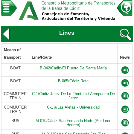
Lines
Means of
transport
Line/Route
News
BOAT
B-042/Cádiz-El Puerto De Santa María
BOAT
B-065/Cádiz-Rota
COMMUTER
C-1/Cádiz-Jerez De La Frontera / Aeropuerto De
TRAIN
Jerez
COMMUTER
C-1 a/Las Aletas - Universidad
TRAIN
BUS
M-010/Cádiz-San Fernando Norte (Por León
Herrero)