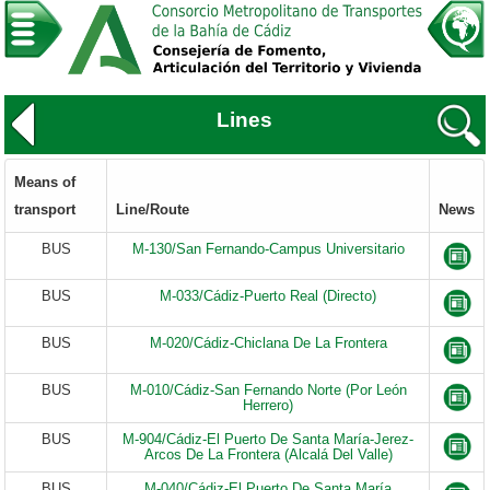
Lines
Means of
transport
Line/Route
News
BUS
M-130/San Fernando-Campus Universitario
BUS
M-033/Cádiz-Puerto Real (Directo)
BUS
M-020/Cádiz-Chiclana De La Frontera
BUS
M-010/Cádiz-San Fernando Norte (Por León
Herrero)
BUS
M-904/Cádiz-El Puerto De Santa María-Jerez-
Arcos De La Frontera (Alcalá Del Valle)
BUS
M-040/Cádiz-El Puerto De Santa María